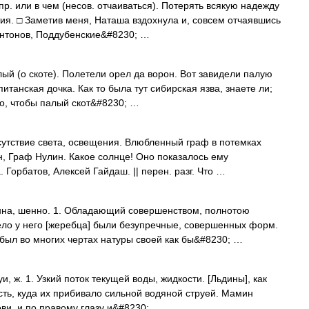
пр. или в чем (несов. отчаиваться). Потерять всякую надежду
тия. □ Заметив меня, Наташа вздохнула и, совсем отчаявшись
 Антонов, Поддубенские&#8230; …
лый (о скоте). Полетели орел да ворон. Вот завидели палую
итанская дочка. Как то была тут сибирская язва, знаете ли;
но, чтобы палый скот&#8230; …
сутствие света, освещения. Влюбленный граф в потемках
н, Граф Нулин. Какое солнце! Оно показалось ему
Горбатов, Алексей Гайдаш. || перен. разг. Что …
нна, шенно. 1. Обладающий совершенством, полнотою
тело у него [жеребца] были безупречные, совершенных форм.
был во многих чертах натуры своей как бы&#8230; …
руи, ж. 1. Узкий поток текущей воды, жидкости. [Льдины], как
сть, куда их прибивало сильной водяной струей. Мамин
ови, и по правому глазу и&#8230; …