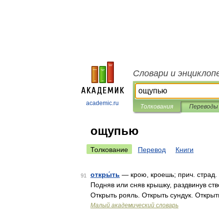
Словари и энциклоп
academic.ru
Толкования
Переводы
ощупью
Толкование
Перевод
Книги
откры́ть
— крою, кроешь; прич. страд. п
91
Подняв или сняв крышку, раздвинув ство
Открыть рояль. Открыть сундук. Откры
Малый академический словарь