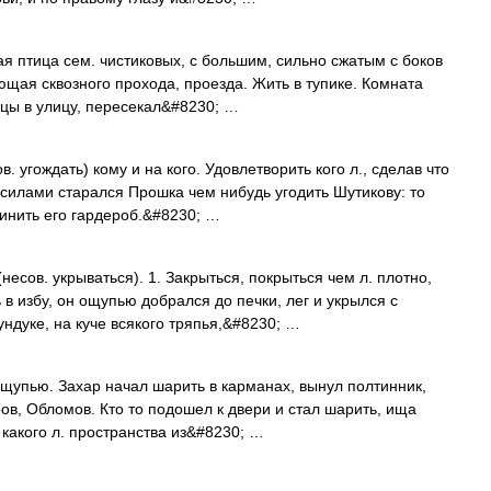
ая птица сем. чистиковых, с большим, сильно сжатым с боков
еющая сквозного прохода, проезда. Жить в тупике. Комната
лицы в улицу, пересекал&#8230; …
в. угождать) кому и на кого. Удовлетворить кого л., сделав что
 силами старался Прошка чем нибудь угодить Шутикову: то
чинить его гардероб.&#8230; …
несов. укрываться). 1. Закрыться, покрыться чем л. плотно,
 в избу, он ощупью добрался до печки, лег и укрылся с
ундуке, на куче всякого тряпья,&#8230; …
ощупью. Захар начал шарить в карманах, вынул полтинник,
ров, Обломов. Кто то подошел к двери и стал шарить, ища
ь какого л. пространства из&#8230; …