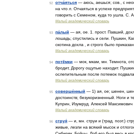
отча́яться
— аюсь, аешься; сов., с нео
92
на что л. Отчаяться в успехе предприя
говорить с Семеном, куда то ушла. С.
Малый академический словарь
па́лый
— ая, ое. 1. прост. Павший, дох
93
лошадь; спустились и сели. Пушкин, Кап
скотина дохла , и строго было приказа
Малый академический словарь
потёмки
— мок, мкам, мн. Темнота, от
94
бродит, Дорогу ощупью находит. Пушки
ослепительным после потемок подвала. 
Малый академический словарь
соверше́нный
— 1) ая, ое; шенен, ше
95
достоинств; безукоризненный. Ноги и 
Куприн, Изумруд. Алексей Максимович 
Малый академический словарь
струя́
— и, мн. струи и (трад. поэт.) ст
96
живые, лезли на всякий мысок и отлого
Сибиряк, Бойцы. Лоб его был весь в кр