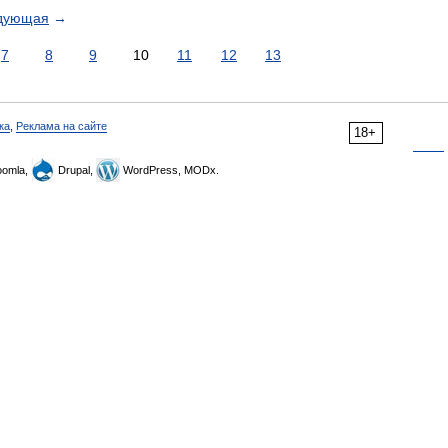
дующая
→
7
8
9
10
11
12
13
ка
,
Реклама на сайте
18+
omla,
Drupal,
WordPress, MODx.