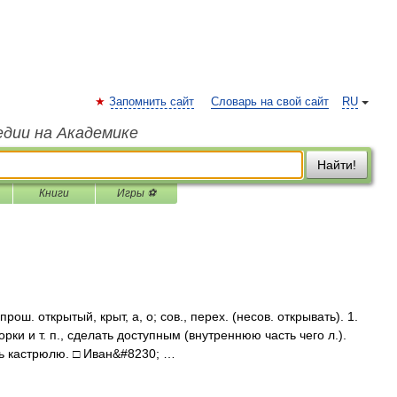
Запомнить сайт
Словарь на свой сайт
RU
едии на Академике
Найти!
Книги
Игры ⚽
рош. открытый, крыт, а, о; сов., перех. (несов. открывать). 1.
рки и т. п., сделать доступным (внутреннюю часть чего л.).
ть кастрюлю. □ Иван&#8230; …