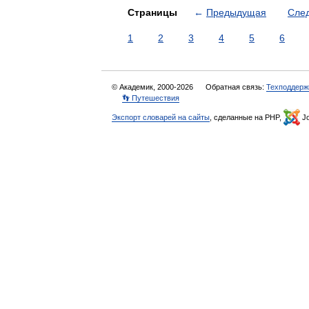
Страницы
←
Предыдущая
Сле
1
2
3
4
5
6
© Академик, 2000-2026
Обратная связь:
Техподдерж
👣 Путешествия
Экспорт словарей на сайты
, сделанные на PHP,
Jo