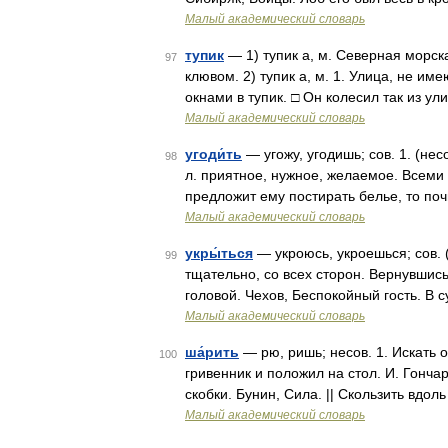
Малый академический словарь
тупик
— 1) тупик а, м. Северная морск
97
клювом. 2) тупик а, м. 1. Улица, не им
окнами в тупик. □ Он колесил так из у
Малый академический словарь
угоди́ть
— угожу, угодишь; сов. 1. (несо
98
л. приятное, нужное, желаемое. Всеми
предложит ему постирать белье, то по
Малый академический словарь
укры́ться
— укроюсь, укроешься; сов. (
99
тщательно, со всех сторон. Вернувшись
головой. Чехов, Беспокойный гость. В с
Малый академический словарь
ша́рить
— рю, ришь; несов. 1. Искать 
100
гривенник и положил на стол. И. Гонча
скобки. Бунин, Сила. || Скользить вдол
Малый академический словарь